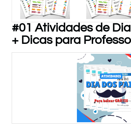
#01 Atividades de Dia
PARA
PARA
+ Dicas para Professo
BAIXAR!
BAIXAR!
Atividades
de
Matemática
P/ Educ
Infantil