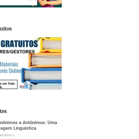
uitos
tes
inônimos e Antônimos: Uma
iagem Linguística
ad More »