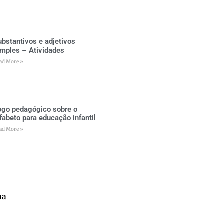
ubstantivos e adjetivos
imples – Atividades
ad More »
ogo pedagógico sobre o
lfabeto para educação infantil
ad More »
na