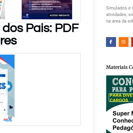
Simulados e 
atividades, s
na área da e
 dos Pais: PDF
res
Materiais 