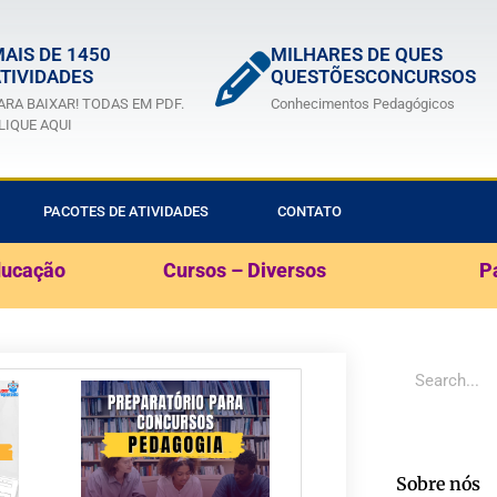
AIS DE 1450
MILHARES DE QUES
TIVIDADES
QUESTÕESCONCURSOS
ARA BAIXAR! TODAS EM PDF.
Conhecimentos Pedagógicos
LIQUE AQUI
PACOTES DE ATIVIDADES
CONTATO
ducação
Cursos – Diversos
P
Sobre nós