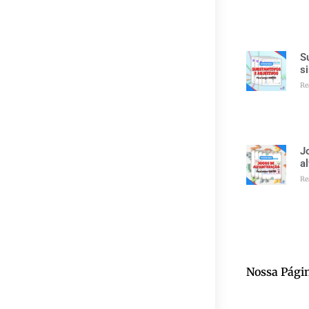
S
s
Re
J
a
Re
Nossa Pági