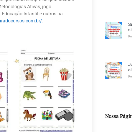
etodologias Ativas, jogo
 Educação Infantil e outros na
aradocursos.com.br/.
S
s
Re
J
a
Re
Nossa Pági