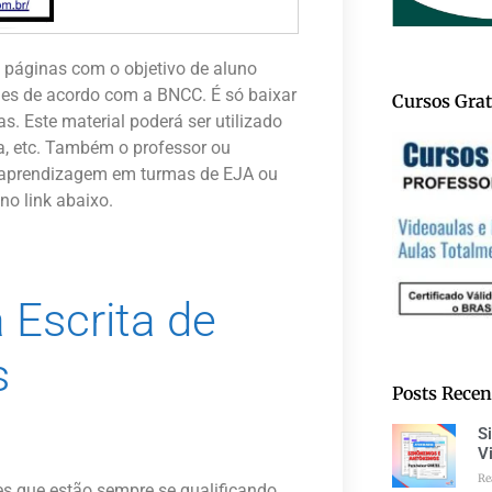
7 páginas com o objetivo de aluno
des de acordo com a BNCC. É só baixar
Cursos Grat
as. Este material poderá ser utilizado
a, etc. Também o professor ou
de aprendizagem em turmas de EJA ou
no link abaixo.
 Escrita de
s
Posts Recen
S
V
Re
es que estão sempre se qualificando