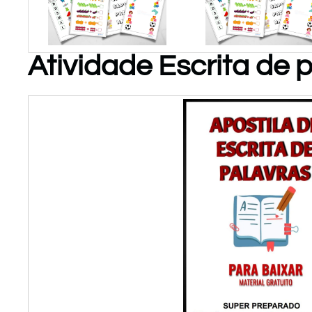
Atividade Escrita de 
PARA
PARA
BAIXAR!
BAIXAR!
Atividades
de
Matemática
P/ Educ
Infantil