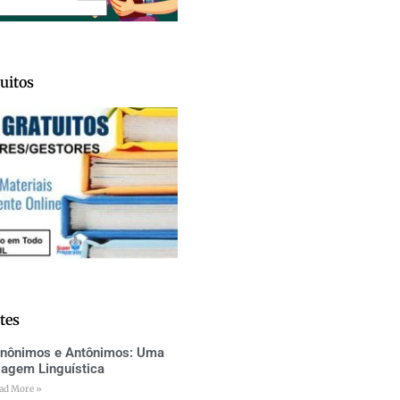
uitos
tes
inônimos e Antônimos: Uma
iagem Linguística
ad More »