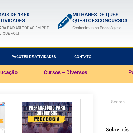
AIS DE 1450
MILHARES DE QUES
TIVIDADES
QUESTÕESCONCURSOS
ARA BAIXAR! TODAS EM PDF.
Conhecimentos Pedagógicos
LIQUE AQUI
PACOTES DE ATIVIDADES
CONTATO
ducação
Cursos – Diversos
P
Sobre nós