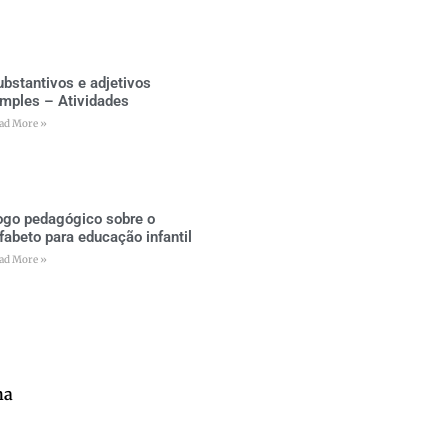
ubstantivos e adjetivos
imples – Atividades
ad More »
ogo pedagógico sobre o
lfabeto para educação infantil
ad More »
na