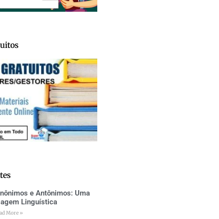
uitos
tes
inônimos e Antônimos: Uma
iagem Linguística
ad More »