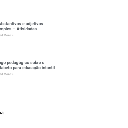
ubstantivos e adjetivos
imples – Atividades
ad More »
ogo pedagógico sobre o
lfabeto para educação infantil
ad More »
na