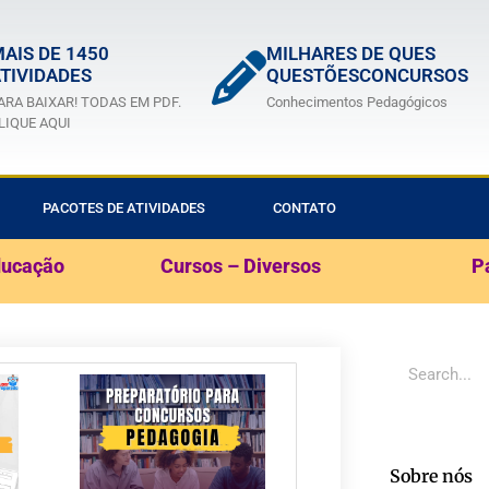
AIS DE 1450
MILHARES DE QUES
TIVIDADES
QUESTÕESCONCURSOS
ARA BAIXAR! TODAS EM PDF.
Conhecimentos Pedagógicos
LIQUE AQUI
PACOTES DE ATIVIDADES
CONTATO
ducação
Cursos – Diversos
P
Sobre nós