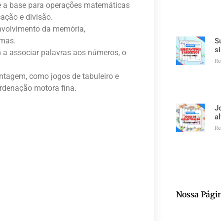
é a base para operações matemáticas
ação e divisão.
nvolvimento da memória,
emas.
S
s
a associar palavras aos números, o
Re
ntagem, como jogos de tabuleiro e
rdenação motora fina.
J
a
Re
Nossa Pági