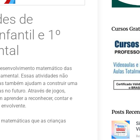
des de
Cursos Grat
fantil e 1º
tal
 desenvolvimento matemático das
damental. Essas atividades não
mas também ajudam a construir uma
 no futuro. Através de jogos,
m aprender a reconhecer, contar e
 envolvente.
Posts Recen
s matemáticas que as crianças
S
V
Re