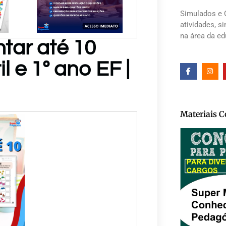
Simulados e 
atividades, s
na área da e
tar até 10
 e 1º ano EF |
Materiais 