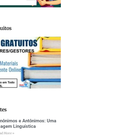
uitos
tes
inônimos e Antônimos: Uma
iagem Linguística
ad More »