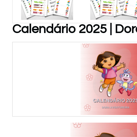
Calendário 2025 | Dor
PARA
PARA
BAIXAR!
BAIXAR!
Atividades
de
Matemática
P/ Educ
Infantil