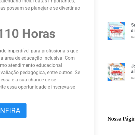
alendário inclui datas importantes,
s possam se planejar e se divertir ao
S
 110 Horas
s
Re
e imperdível para profissionais que
a área de educação inclusiva. Com
como atendimento educacional
J
a
avaliação pedagógica, entre outros. Se
Re
 essa é a sua chance de se
ite essa oportunidade e inscreva-se
ONFIRA
Nossa Pági