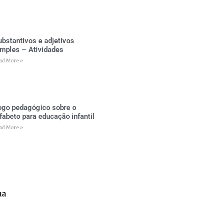
ubstantivos e adjetivos
imples – Atividades
ad More »
ogo pedagógico sobre o
lfabeto para educação infantil
ad More »
na