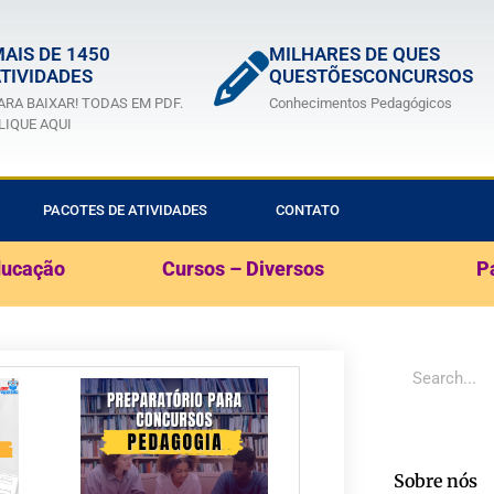
AIS DE 1450
MILHARES DE QUES
TIVIDADES
QUESTÕESCONCURSOS
ARA BAIXAR! TODAS EM PDF.
Conhecimentos Pedagógicos
LIQUE AQUI
PACOTES DE ATIVIDADES
CONTATO
ducação
Cursos – Diversos
P
Sobre nós