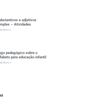
ubstantivos e adjetivos
imples – Atividades
ad More »
ogo pedagógico sobre o
lfabeto para educação infantil
ad More »
na