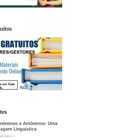
uitos
tes
inônimos e Antônimos: Uma
iagem Linguística
ad More »