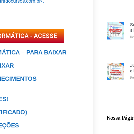
aradocursos.com.br/.
S
s
ORMÁTICA - ACESSE
Re
MÁTICA – PARA BAIXAR
AIXAR
J
a
NHECIMENTOS
Re
ES!
TIFICADO)
Nossa Pági
LEÇÕES