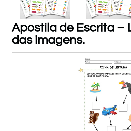
Apostila de Escrita – L
PARA
PARA
das imagens.
BAIXAR!
BAIXAR!
Atividades
de
Matemática
P/ Educ
Infantil