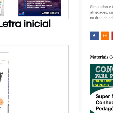
Simulados e 
atividades, s
na área da e
etra inicial
Materiais 