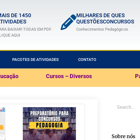
AIS DE 1450
MILHARES DE QUES
TIVIDADES
QUESTÕESCONCURSOS
ARA BAIXAR! TODAS EM PDF.
Conhecimentos Pedagógicos
LIQUE AQUI
PACOTES DE ATIVIDADES
CONTATO
ducação
Cursos – Diversos
P
Sobre nós