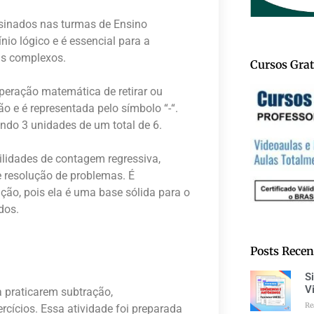
sinados nas turmas de Ensino
io lógico e é essencial para a
s complexos.
Cursos Grat
peração matemática de retirar ou
o e é representada pelo símbolo “-“.
ando 3 unidades de um total de 6.
lidades de contagem regressiva,
 resolução de problemas. É
ão, pois ela é uma base sólida para o
dos.
Posts Recen
S
V
 praticarem subtração,
Re
cícios. Essa atividade foi preparada