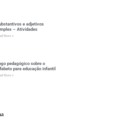
ubstantivos e adjetivos
imples – Atividades
ad More »
ogo pedagógico sobre o
lfabeto para educação infantil
ad More »
na