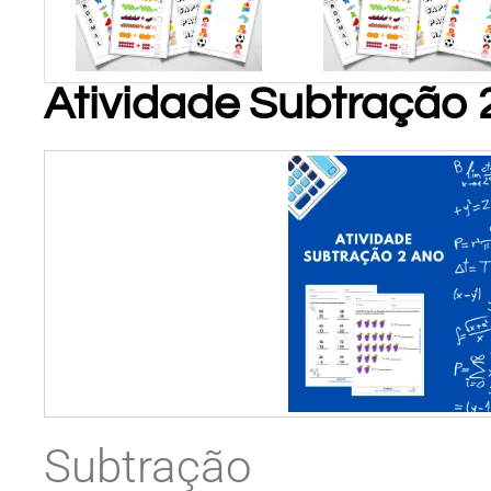
Atividade Subtração 
PARA
PARA
BAIXAR!
BAIXAR!
Atividades
de
Matemática
P/ Educ
Infantil
Subtração