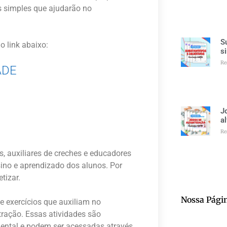
 simples que ajudarão no
S
o link abaixo:
s
Re
ADE
J
a
Re
, auxiliares de creches e educadores
sino e aprendizado dos alunos. Por
tizar.
Nossa Pági
e exercícios que auxiliam no
tração. Essas atividades são
ental e podem ser acessadas através