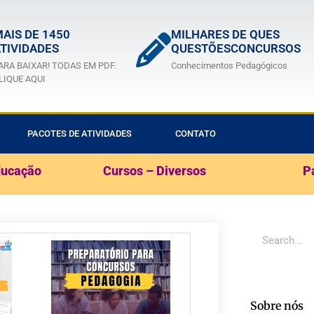
AIS DE 1450
MILHARES DE QUES
TIVIDADES
QUESTÕESCONCURSOS
ARA BAIXAR! TODAS EM PDF.
Conhecimentos Pedagógicos
LIQUE AQUI
PACOTES DE ATIVIDADES
CONTATO
ducação
Cursos – Diversos
P
Sobre nós