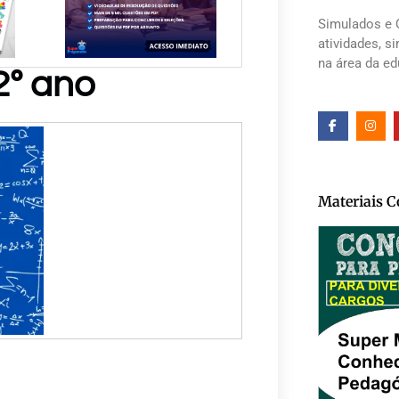
Simulados e 
atividades, s
na área da e
2º ano
Materiais 