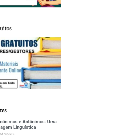
uitos
tes
inônimos e Antônimos: Uma
iagem Linguística
ad More »