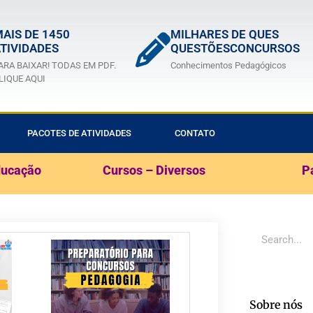
AIS DE 1450
MILHARES DE QUES
TIVIDADES
QUESTÕESCONCURSOS
ARA BAIXAR! TODAS EM PDF.
Conhecimentos Pedagógicos
LIQUE AQUI
PACOTES DE ATIVIDADES
CONTATO
ducação
Cursos – Diversos
P
Sobre nós