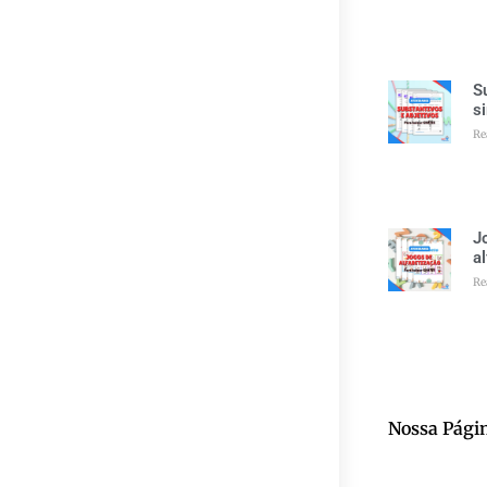
S
s
Re
J
a
Re
Nossa Pági