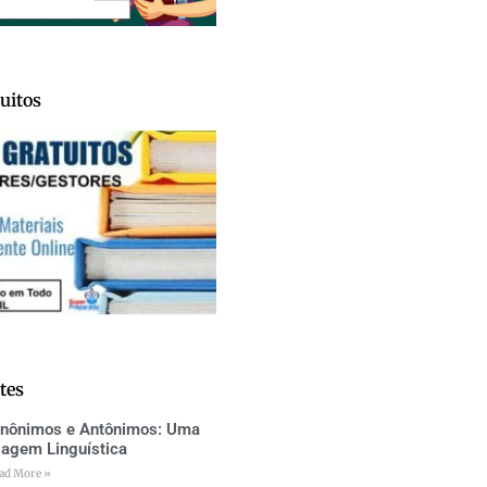
uitos
tes
inônimos e Antônimos: Uma
iagem Linguística
ad More »