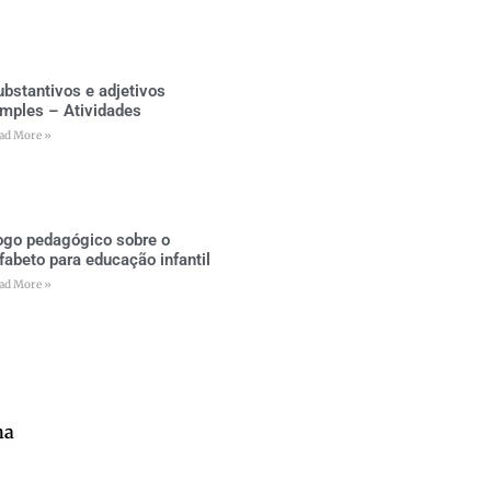
ubstantivos e adjetivos
imples – Atividades
ad More »
ogo pedagógico sobre o
lfabeto para educação infantil
ad More »
na