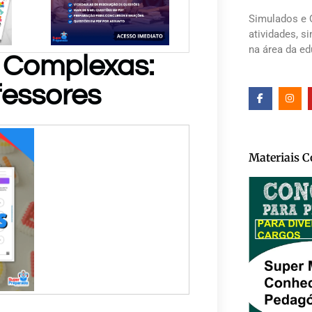
Simulados e 
atividades, s
na área da e
s Complexas:
fessores
Materiais 