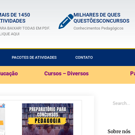
AIS DE 1450
MILHARES DE QUES
TIVIDADES
QUESTÕESCONCURSOS
ARA BAIXAR! TODAS EM PDF.
Conhecimentos Pedagógicos
LIQUE AQUI
PACOTES DE ATIVIDADES
CONTATO
ducação
Cursos – Diversos
P
Sobre nós