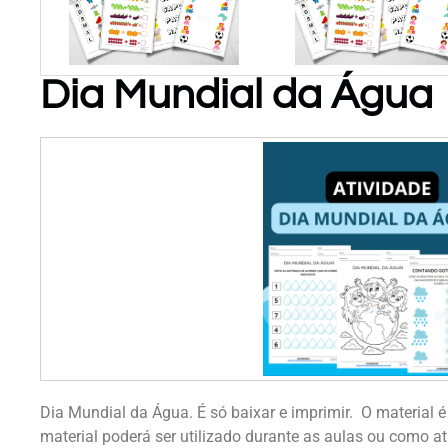
Dia Mundial da Água
PARA
PARA
BAIXAR!
BAIXAR!
Atividades
de
Matemática
P/ Educ
Infantil
Dia Mundial da Água. É só baixar e imprimir. O material é
material poderá ser utilizado durante as aulas ou como ati