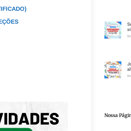
TIFICADO)
LEÇÕES
S
s
Re
J
a
Re
Nossa Pági