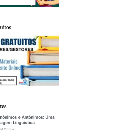
uitos
tes
inônimos e Antônimos: Uma
iagem Linguística
ad More »