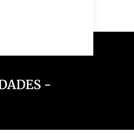
Clique
aqui
DADES -