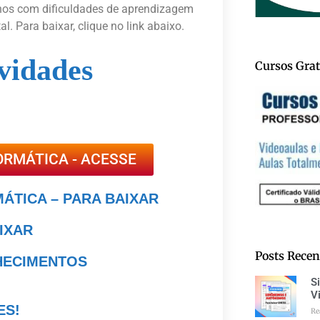
unos com dificuldades de aprendizagem
 Para baixar, clique no link abaixo.
vidades
Cursos Grat
ORMÁTICA - ACESSE
MÁTICA – PARA BAIXAR
AIXAR
Posts Recen
NHECIMENTOS
S
V
ES!
Re