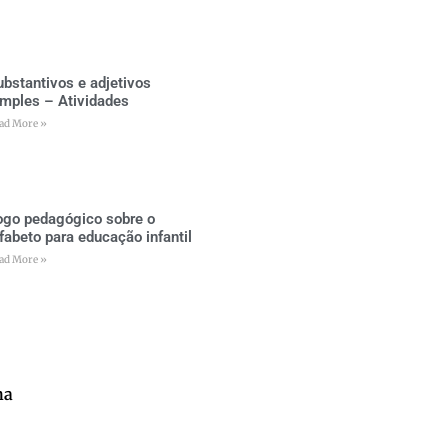
ubstantivos e adjetivos
imples – Atividades
ad More »
ogo pedagógico sobre o
lfabeto para educação infantil
ad More »
na