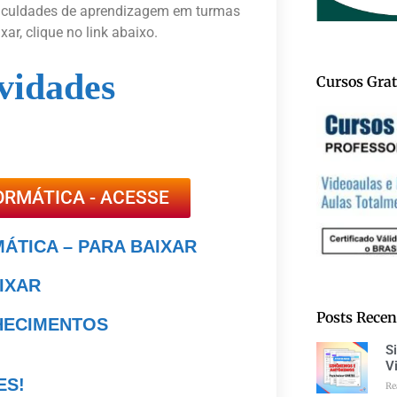
ificuldades de aprendizagem em turmas
r, clique no link abaixo.
vidades
Cursos Grat
ORMÁTICA - ACESSE
MÁTICA – PARA BAIXAR
AIXAR
Posts Recen
NHECIMENTOS
S
V
ES!
Re