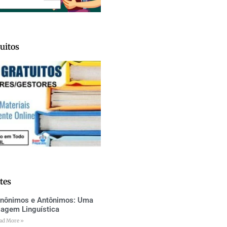
uitos
tes
inônimos e Antônimos: Uma
iagem Linguística
ad More »