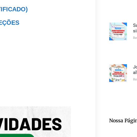
TIFICADO)
LEÇÕES
S
s
Re
J
a
Re
Nossa Pági