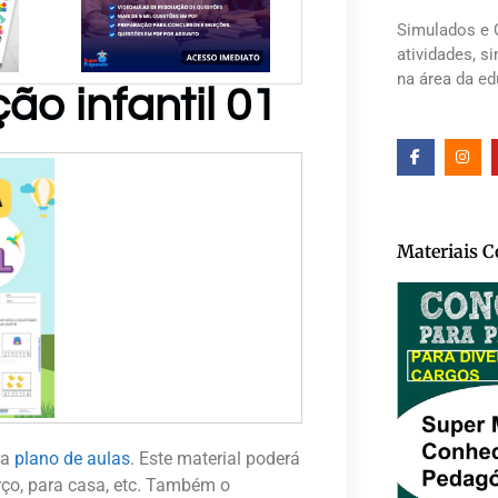
Simulados e 
atividades, s
na área da e
o infantil 01
Materiais 
ra
plano de aulas
. Este material poderá
rço, para casa, etc. Também o