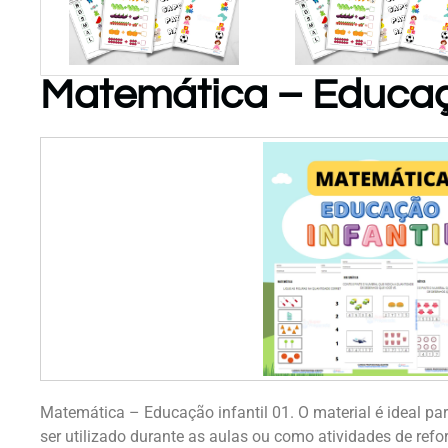
Matemática – Educaçã
PARA
PARA
BAIXAR!
BAIXAR!
Atividades
de
Matemática
P/ Educ
Infantil
Matemática – Educação infantil 01. O material é ideal pa
ser utilizado durante as aulas ou como atividades de refo