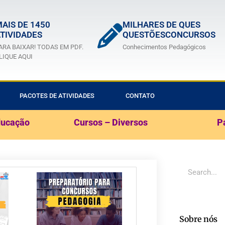
AIS DE 1450
MILHARES DE QUES
TIVIDADES
QUESTÕESCONCURSOS
ARA BAIXAR! TODAS EM PDF.
Conhecimentos Pedagógicos
LIQUE AQUI
PACOTES DE ATIVIDADES
CONTATO
ducação
Cursos – Diversos
P
Sobre nós