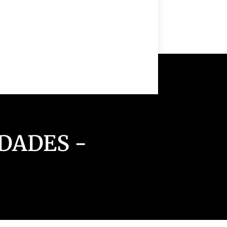
Clique
aqui
DADES -