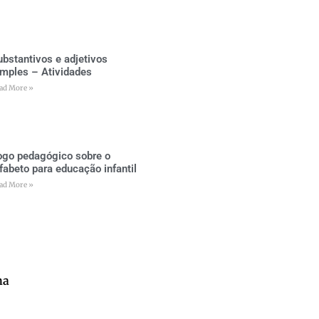
ubstantivos e adjetivos
imples – Atividades
ad More »
ogo pedagógico sobre o
lfabeto para educação infantil
ad More »
na