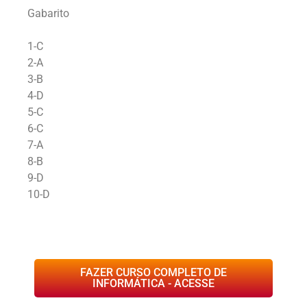
Gabarito
1-C
2-A
3-B
4-D
5-C
6-C
7-A
8-B
9-D
10-D
FAZER CURSO COMPLETO DE
INFORMÁTICA - ACESSE