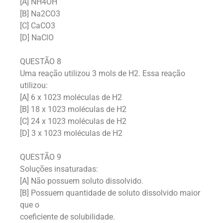
[A] NH4OH
[B] Na2CO3
[C] CaCO3
[D] NaClO
QUESTÃO 8
Uma reação utilizou 3 mols de H2. Essa reação
utilizou:
[A] 6 x 1023 moléculas de H2
[B] 18 x 1023 moléculas de H2
[C] 24 x 1023 moléculas de H2
[D] 3 x 1023 moléculas de H2
QUESTÃO 9
Soluções insaturadas:
[A] Não possuem soluto dissolvido.
[B] Possuem quantidade de soluto dissolvido maior
que o
coeficiente de solubilidade.