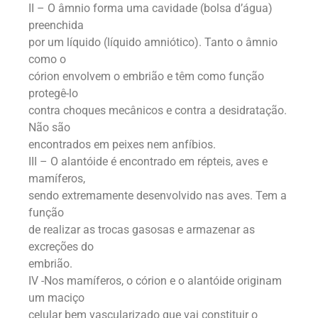
II – O âmnio forma uma cavidade (bolsa d’água)
preenchida
por um líquido (líquido amniótico). Tanto o âmnio
como o
córion envolvem o embrião e têm como função
protegê-lo
contra choques mecânicos e contra a desidratação.
Não são
encontrados em peixes nem anfíbios.
III – O alantóide é encontrado em répteis, aves e
mamíferos,
sendo extremamente desenvolvido nas aves. Tem a
função
de realizar as trocas gasosas e armazenar as
excreções do
embrião.
IV -Nos mamíferos, o córion e o alantóide originam
um maciço
celular bem vascularizado que vai constituir o