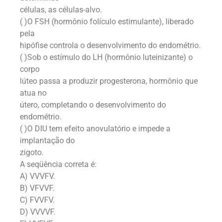
células, as células-alvo.
( )O FSH (hormônio folículo estimulante), liberado
pela
hipófise controla o desenvolvimento do endométrio.
( )Sob o estímulo do LH (hormônio luteinizante) o
corpo
lúteo passa a produzir progesterona, hormônio que
atua no
útero, completando o desenvolvimento do
endométrio.
( )O DIU tem efeito anovulatório e impede a
implantação do
zigoto.
A seqüência correta é:
A) VVVFV.
B) VFVVF.
C) FVVFV.
D) VVVVF.