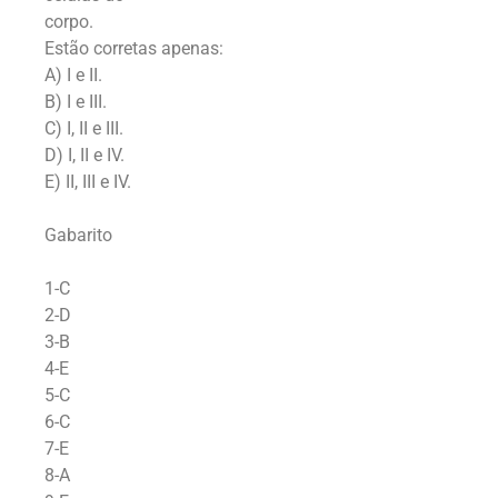
corpo.
Estão corretas apenas:
A) I e II.
B) I e III.
C) I, II e III.
D) I, II e IV.
E) II, III e IV.
Gabarito
1-C
2-D
3-B
4-E
5-C
6-C
7-E
8-A