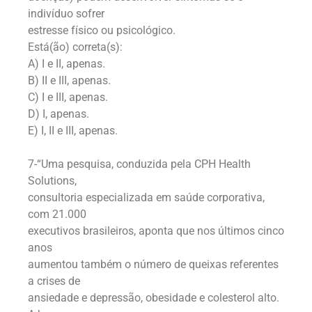
indivíduo sofrer
estresse físico ou psicológico.
Está(ão) correta(s):
A) I e II, apenas.
B) II e III, apenas.
C) I e III, apenas.
D) I, apenas.
E) I, II e III, apenas.
7-“Uma pesquisa, conduzida pela CPH Health
Solutions,
consultoria especializada em saúde corporativa,
com 21.000
executivos brasileiros, aponta que nos últimos cinco
anos
aumentou também o número de queixas referentes
a crises de
ansiedade e depressão, obesidade e colesterol alto.