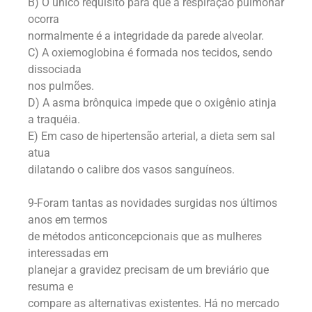
B) O único requisito para que a respiração pulmonar
ocorra
normalmente é a integridade da parede alveolar.
C) A oxiemoglobina é formada nos tecidos, sendo
dissociada
nos pulmões.
D) A asma brônquica impede que o oxigênio atinja
a traquéia.
E) Em caso de hipertensão arterial, a dieta sem sal
atua
dilatando o calibre dos vasos sanguíneos.
9-Foram tantas as novidades surgidas nos últimos
anos em termos
de métodos anticoncepcionais que as mulheres
interessadas em
planejar a gravidez precisam de um breviário que
resuma e
compare as alternativas existentes. Há no mercado