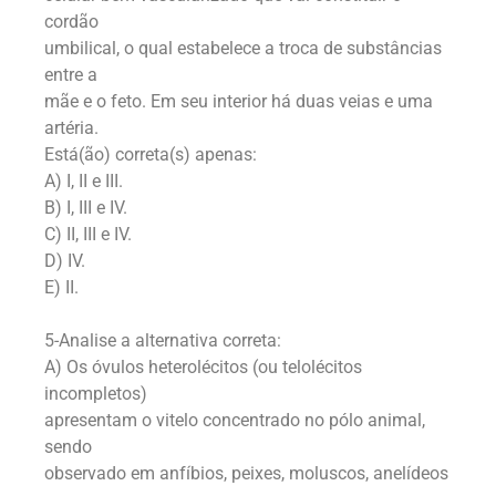
cordão
umbilical, o qual estabelece a troca de substâncias
entre a
mãe e o feto. Em seu interior há duas veias e uma
artéria.
Está(ão) correta(s) apenas:
A) I, II e III.
B) I, III e IV.
C) II, III e IV.
D) IV.
E) II.
5-Analise a alternativa correta:
A) Os óvulos heterolécitos (ou telolécitos
incompletos)
apresentam o vitelo concentrado no pólo animal,
sendo
observado em anfíbios, peixes, moluscos, anelídeos