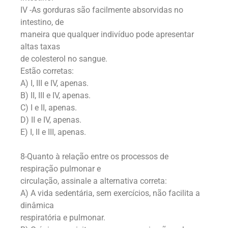
IV -As gorduras são facilmente absorvidas no
intestino, de
maneira que qualquer indivíduo pode apresentar
altas taxas
de colesterol no sangue.
Estão corretas:
A) I, III e IV, apenas.
B) II, III e IV, apenas.
C) I e II, apenas.
D) II e IV, apenas.
E) I, II e III, apenas.
8-Quanto à relação entre os processos de
respiração pulmonar e
circulação, assinale a alternativa correta:
A) A vida sedentária, sem exercícios, não facilita a
dinâmica
respiratória e pulmonar.