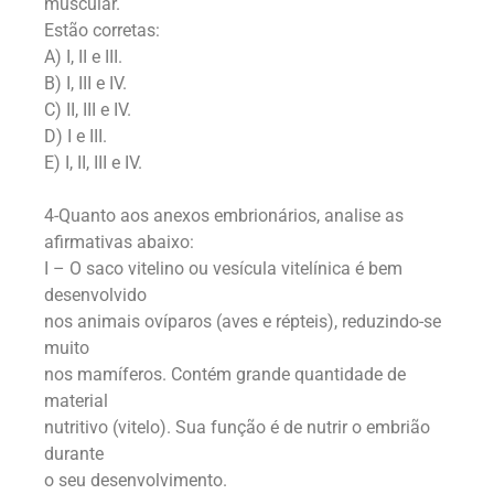
muscular.
Estão corretas:
A) I, II e III.
B) I, III e IV.
C) II, III e IV.
D) I e III.
E) I, II, III e IV.
4-Quanto aos anexos embrionários, analise as
afirmativas abaixo:
I – O saco vitelino ou vesícula vitelínica é bem
desenvolvido
nos animais ovíparos (aves e répteis), reduzindo-se
muito
nos mamíferos. Contém grande quantidade de
material
nutritivo (vitelo). Sua função é de nutrir o embrião
durante
o seu desenvolvimento.