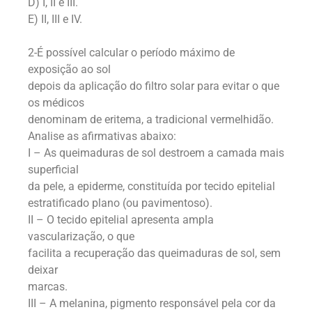
D) I, II e III.
E) II, III e IV.
2-É possível calcular o período máximo de
exposição ao sol
depois da aplicação do filtro solar para evitar o que
os médicos
denominam de eritema, a tradicional vermelhidão.
Analise as afirmativas abaixo:
I – As queimaduras de sol destroem a camada mais
superficial
da pele, a epiderme, constituída por tecido epitelial
estratificado plano (ou pavimentoso).
II – O tecido epitelial apresenta ampla
vascularização, o que
facilita a recuperação das queimaduras de sol, sem
deixar
marcas.
III – A melanina, pigmento responsável pela cor da