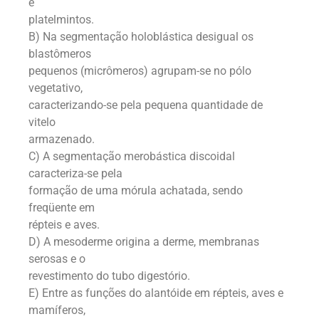
e
platelmintos.
B) Na segmentação holoblástica desigual os
blastômeros
pequenos (micrômeros) agrupam-se no pólo
vegetativo,
caracterizando-se pela pequena quantidade de
vitelo
armazenado.
C) A segmentação merobástica discoidal
caracteriza-se pela
formação de uma mórula achatada, sendo
freqüente em
répteis e aves.
D) A mesoderme origina a derme, membranas
serosas e o
revestimento do tubo digestório.
E) Entre as funções do alantóide em répteis, aves e
mamíferos,