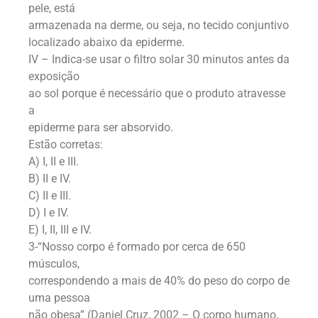
pele, está
armazenada na derme, ou seja, no tecido conjuntivo
localizado abaixo da epiderme.
IV – Indica-se usar o filtro solar 30 minutos antes da
exposição
ao sol porque é necessário que o produto atravesse
a
epiderme para ser absorvido.
Estão corretas:
A) I, II e III.
B) II e IV.
C) II e III.
D) I e IV.
E) I, II, III e IV.
3-“Nosso corpo é formado por cerca de 650
músculos,
correspondendo a mais de 40% do peso do corpo de
uma pessoa
não obesa” (Daniel Cruz, 2002 – O corpo humano,