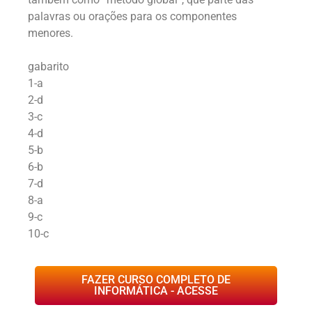
palavras ou orações para os componentes
menores.
gabarito
1-a
2-d
3-c
4-d
5-b
6-b
7-d
8-a
9-c
10-c
FAZER CURSO COMPLETO DE
INFORMÁTICA - ACESSE