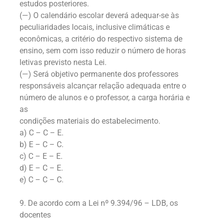
estudos posteriores.
(—) O calendário escolar deverá adequar-se às
peculiaridades locais, inclusive climáticas e
econômicas, a critério do respectivo sistema de
ensino, sem com isso reduzir o número de horas
letivas previsto nesta Lei.
(—) Será objetivo permanente dos professores
responsáveis alcançar relação adequada entre o
número de alunos e o professor, a carga horária e
as
condições materiais do estabelecimento.
a) C – C – E.
b) E – C – C.
c) C – E – E.
d) E – C – E.
e) C – C – C.
9. De acordo com a Lei nº 9.394/96 – LDB, os
docentes