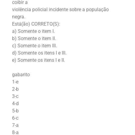
coibir a
violência policial incidente sobre a população
negra.
Está(ão) CORRETO(S):
a) Somente o item I.
b) Somente o item II.
c) Somente o item III.
d) Somente os itens I e III.
e) Somente os itens I e II.
gabarito
1-e
2-b
3-c
4-d
5-b
6-c
7-a
8-a