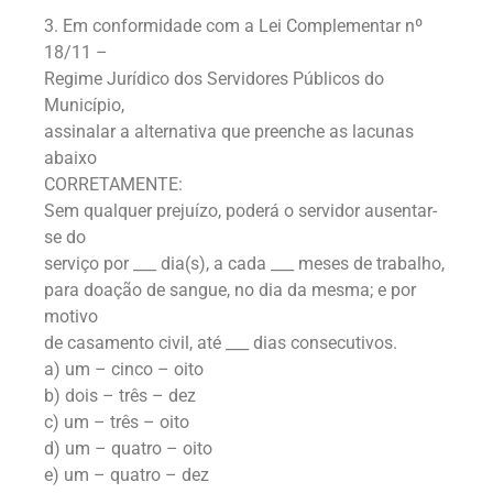
3. Em conformidade com a Lei Complementar nº
18/11 –
Regime Jurídico dos Servidores Públicos do
Município,
assinalar a alternativa que preenche as lacunas
abaixo
CORRETAMENTE:
Sem qualquer prejuízo, poderá o servidor ausentar-
se do
serviço por ___ dia(s), a cada ___ meses de trabalho,
para doação de sangue, no dia da mesma; e por
motivo
de casamento civil, até ___ dias consecutivos.
a) um – cinco – oito
b) dois – três – dez
c) um – três – oito
d) um – quatro – oito
e) um – quatro – dez