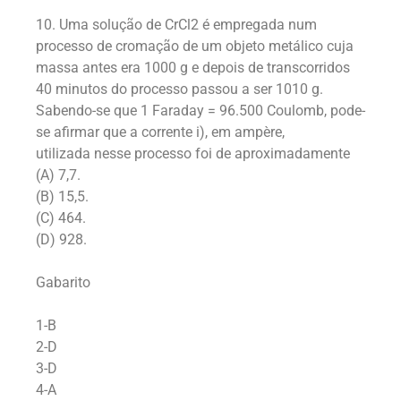
10. Uma solução de CrCl2 é empregada num
processo de cromação de um objeto metálico cuja
massa antes era 1000 g e depois de transcorridos
40 minutos do processo passou a ser 1010 g.
Sabendo-se que 1 Faraday = 96.500 Coulomb, pode-
se afirmar que a corrente i), em ampère,
utilizada nesse processo foi de aproximadamente
(A) 7,7.
(B) 15,5.
(C) 464.
(D) 928.
Gabarito
1-B
2-D
3-D
4-A