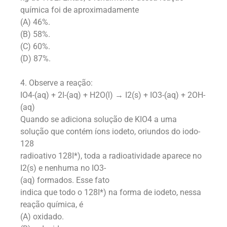
química foi de aproximadamente
(A) 46%.
(B) 58%.
(C) 60%.
(D) 87%.
4. Observe a reação:
IO4-(aq) + 2I-(aq) + H2O(l) → I2(s) + IO3-(aq) + 2OH-
(aq)
Quando se adiciona solução de KIO4 a uma
solução que contém íons iodeto, oriundos do iodo-
128
radioativo 128I*), toda a radioatividade aparece no
I2(s) e nenhuma no IO3-
(aq) formados. Esse fato
indica que todo o 128I*) na forma de iodeto, nessa
reação química, é
(A) oxidado.