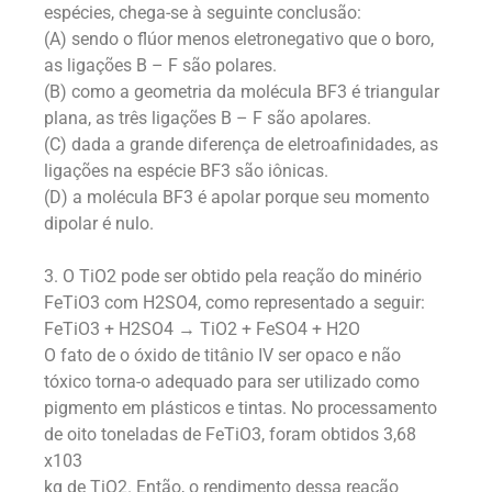
espécies, chega-se à seguinte conclusão:
(A) sendo o flúor menos eletronegativo que o boro,
as ligações B – F são polares.
(B) como a geometria da molécula BF3 é triangular
plana, as três ligações B – F são apolares.
(C) dada a grande diferença de eletroafinidades, as
ligações na espécie BF3 são iônicas.
(D) a molécula BF3 é apolar porque seu momento
dipolar é nulo.
3. O TiO2 pode ser obtido pela reação do minério
FeTiO3 com H2SO4, como representado a seguir:
FeTiO3 + H2SO4 → TiO2 + FeSO4 + H2O
O fato de o óxido de titânio IV ser opaco e não
tóxico torna-o adequado para ser utilizado como
pigmento em plásticos e tintas. No processamento
de oito toneladas de FeTiO3, foram obtidos 3,68
x103
kg de TiO2. Então, o rendimento dessa reação