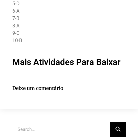
5-D
6-A
7-B
8-A
9-C
10-B
Mais Atividades Para Baixar
Deixe um comentário