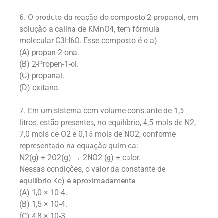
6. O produto da reação do composto 2-propanol, em
solução alcalina de KMnO4, tem fórmula
molecular C3H6O. Esse composto é o a)
(A) propan-2-ona.
(B) 2-Propen-1-ol.
(C) propanal.
(D) oxitano.
7. Em um sistema com volume constante de 1,5
litros, estão presentes, no equilíbrio, 4,5 mols de N2,
7,0 mols de O2 e 0,15 mols de NO2, conforme
representado na equação química:
N2(g) + 2O2(g) → 2NO2 (g) + calor.
Nessas condições, o valor da constante de
equilíbrio Kc) é aproximadamente
(A) 1,0 × 10-4.
(B) 1,5 × 10-4.
(C) 4,8 × 10-3.