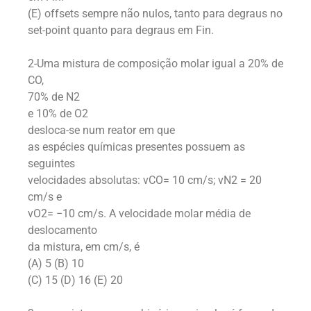
(E) offsets sempre não nulos, tanto para degraus no
set-point quanto para degraus em Fin.
2-Uma mistura de composição molar igual a 20% de
CO,
70% de N2
e 10% de O2
desloca-se num reator em que
as espécies químicas presentes possuem as
seguintes
velocidades absolutas: vCO= 10 cm/s; vN2 = 20
cm/s e
vO2= −10 cm/s. A velocidade molar média de
deslocamento
da mistura, em cm/s, é
(A) 5 (B) 10
(C) 15 (D) 16 (E) 20