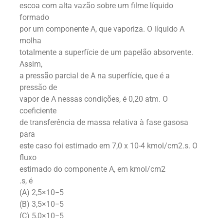
escoa com alta vazão sobre um filme líquido
formado
por um componente A, que vaporiza. O líquido A
molha
totalmente a superfície de um papelão absorvente.
Assim,
a pressão parcial de A na superfície, que é a
pressão de
vapor de A nessas condições, é 0,20 atm. O
coeficiente
de transferência de massa relativa à fase gasosa
para
este caso foi estimado em 7,0 x 10-4 kmol/cm2.s. O
fluxo
estimado do componente A, em kmol/cm2
.s, é
(A) 2,5×10−5
(B) 3,5×10−5
(C) 5,0×10−5