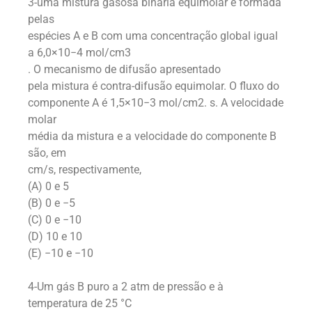
3-uma mistura gasosa binária equimolar é formada
pelas
espécies A e B com uma concentração global igual
a 6,0×10−4 mol/cm3
. O mecanismo de difusão apresentado
pela mistura é contra-difusão equimolar. O fluxo do
componente A é 1,5×10−3 mol/cm2. s. A velocidade
molar
média da mistura e a velocidade do componente B
são, em
cm/s, respectivamente,
(A) 0 e 5
(B) 0 e −5
(C) 0 e −10
(D) 10 e 10
(E) −10 e −10
4-Um gás B puro a 2 atm de pressão e à
temperatura de 25 °C