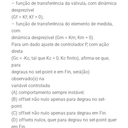
– função de transferência da válvula, com dinâmica
desprezível
(Gf = Kf; Kf > 0);
– função de transferência do elemento de medida,
com
dinâmica desprezível (Gm = Km; Km > 0).
Para um dado ajuste de controlador P, com ação
direta
(Gc = -Kc, tal que Kc > 0, Kc finito), afirma-se que,
para
degraus no set-point e em Fin, será(ão)
observado(s) na
variável controlada
(A) comportamento sempre instável.
(B) offset não nulo apenas para degrau no set-
point.
(C) offset não nulo apenas para degrau em Fin.
(D) offsets nulos, quer para degrau no set-point quer
em Fin.