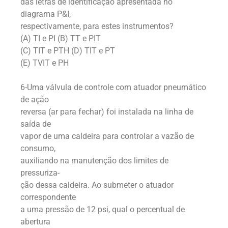
das letras de identificação apresentada no
diagrama P&I,
respectivamente, para estes instrumentos?
(A) TI e PI (B) TT e PIT
(C) TIT e PTH (D) TIT e PT
(E) TVIT e PH
6-Uma válvula de controle com atuador pneumático
de ação
reversa (ar para fechar) foi instalada na linha de
saída de
vapor de uma caldeira para controlar a vazão de
consumo,
auxiliando na manutenção dos limites de
pressuriza-
ção dessa caldeira. Ao submeter o atuador
correspondente
a uma pressão de 12 psi, qual o percentual de
abertura