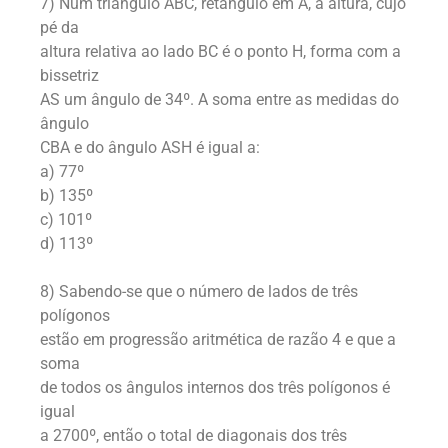
7) Num triângulo ABC, retângulo em A, a altura, cujo
pé da
altura relativa ao lado BC é o ponto H, forma com a
bissetriz
AS um ângulo de 34º. A soma entre as medidas do
ângulo
CBA e do ângulo ASH é igual a:
a) 77º
b) 135º
c) 101º
d) 113º
8) Sabendo-se que o número de lados de três
polígonos
estão em progressão aritmética de razão 4 e que a
soma
de todos os ângulos internos dos três polígonos é
igual
a 2700º, então o total de diagonais dos três