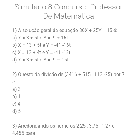
Simulado 8 Concurso Professor
De Matematica
1) A solução geral da equação 80X + 25Y = 15 é:
a) X = 3 + 5t e Y = -9 + 16t
b) X = 13 + 5t e Y = -41 -16t
c) X = 13 + 4t e Y = -41 -12t
d) X = 3 + 5t e Y = -9 – 16t
2) O resto da divisão de (3416 + 515 . 113 -25) por 7
é:
a) 3
b) 1
c) 4
d) 5
3) Arredondando os números 2,25 ; 3,75 ; 1,27 e
4,455 para