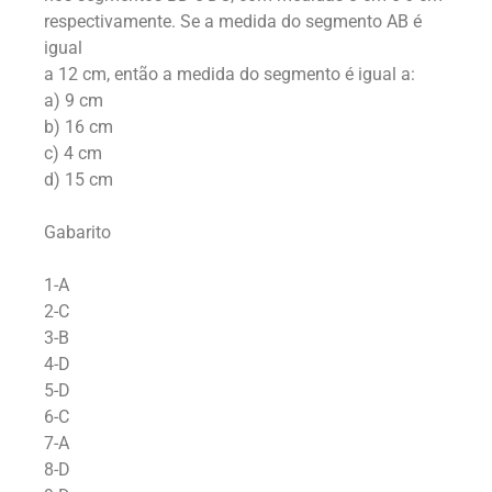
respectivamente. Se a medida do segmento AB é
igual
a 12 cm, então a medida do segmento é igual a:
a) 9 cm
b) 16 cm
c) 4 cm
d) 15 cm
Gabarito
1-A
2-C
3-B
4-D
5-D
6-C
7-A
8-D