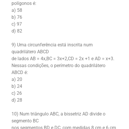
polígonos é:
a) 58
b) 76
c) 97
d) 82
9) Uma circunferência está inscrita num
quadrilátero ABCD
de lados AB = 4x,BC = 3x+2,CD = 2x +1 e AD = x+3.
Nessas condições, o perímetro do quadrilátero
ABCD é:
a) 20
b) 24
c) 26
d) 28
10) Num triângulo ABC, a bissetriz AD divide o
segmento BC
nos segmentos BD e DC, com medidas 8 cm e 6 cm