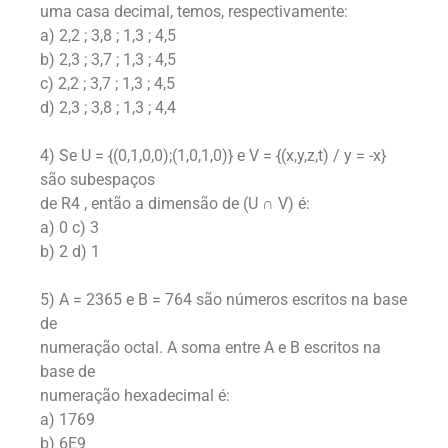
uma casa decimal, temos, respectivamente:
a) 2,2 ; 3,8 ; 1,3 ; 4,5
b) 2,3 ; 3,7 ; 1,3 ; 4,5
c) 2,2 ; 3,7 ; 1,3 ; 4,5
d) 2,3 ; 3,8 ; 1,3 ; 4,4
4) Se U = {(0,1,0,0);(1,0,1,0)} e V = {(x,y,z,t) / y = -x}
são subespaços
de R4 , então a dimensão de (U ∩ V) é:
a) 0 c) 3
b) 2 d) 1
5) A = 2365 e B = 764 são números escritos na base
de
numeração octal. A soma entre A e B escritos na
base de
numeração hexadecimal é:
a) 1769
b) 6E9