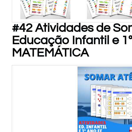
#42 Atividades de So
PARA
PARA
Educação Infantil e 1º
BAIXAR!
BAIXAR!
MATEMÁTICA
Atividades
de
Matemática
P/ Educ
Infantil