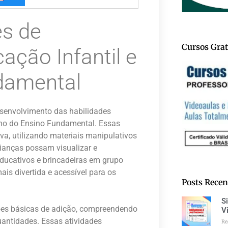
es de
Cursos Grat
ção Infantil e
damental
esenvolvimento das habilidades
ano do Ensino Fundamental. Essas
iva, utilizando materiais manipulativos
rianças possam visualizar e
ducativos e brincadeiras em grupo
is divertida e acessível para os
Posts Recen
S
ões básicas de adição, compreendendo
V
antidades. Essas atividades
Re