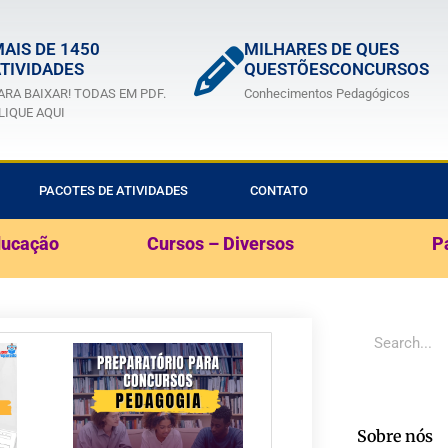
AIS DE 1450
MILHARES DE QUES
TIVIDADES
QUESTÕESCONCURSOS
ARA BAIXAR! TODAS EM PDF.
Conhecimentos Pedagógicos
LIQUE AQUI
PACOTES DE ATIVIDADES
CONTATO
ducação
Cursos – Diversos
P
Sobre nós