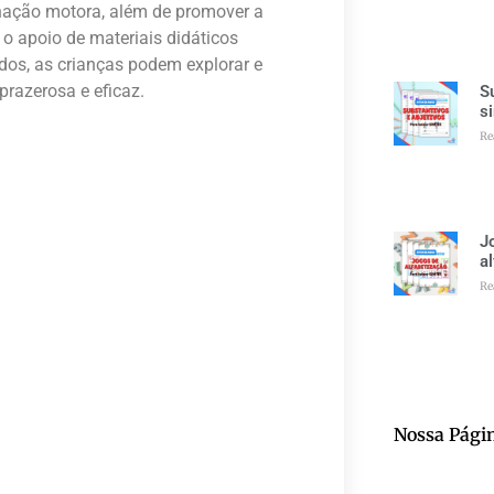
enação motora, além de promover a
o apoio de materiais didáticos
s, as crianças podem explorar e
razerosa e eficaz.
S
s
Re
J
a
Re
Nossa Pági