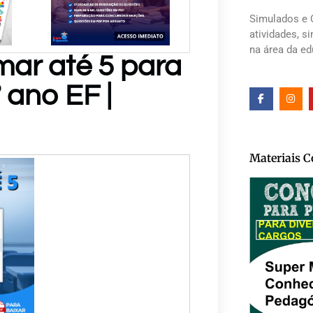
Simulados e 
atividades, s
na área da e
mar até 5 para
 ano EF |
Materiais 