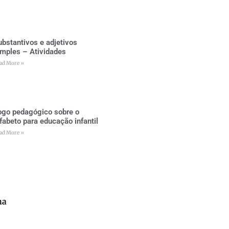
ubstantivos e adjetivos
imples – Atividades
ad More »
ogo pedagógico sobre o
lfabeto para educação infantil
ad More »
na