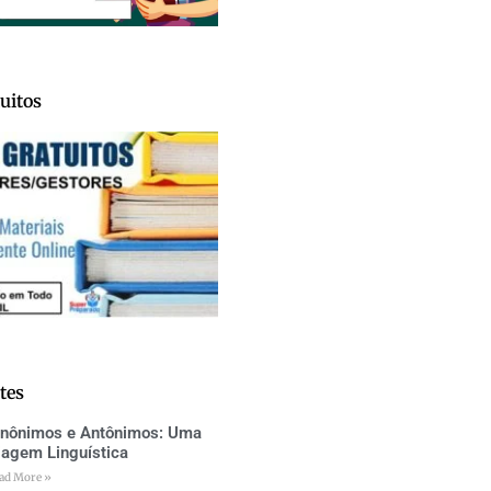
uitos
tes
inônimos e Antônimos: Uma
iagem Linguística
ad More »